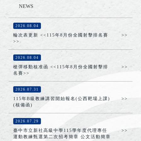
NEWS
2026.08.04
輪次表更新 <<115年8月份全國射擊排名賽
>>
>>
2026.08.04
槍彈移動核准函 <<115年8月份全國射擊排
>>
名賽>>
2026.07.31
115年B級教練講習開始報名(公西靶場上課)
>>
(核備函)
2026.07.29
臺中市立新社高級中學115學年度代理專任
>>
運動教練甄選第二次招考簡章 公文活動簡章